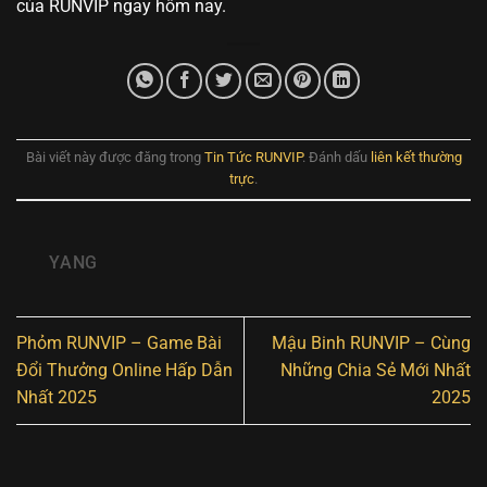
của RUNVIP ngay hôm nay.
Bài viết này được đăng trong
Tin Tức RUNVIP
. Đánh dấu
liên kết thường
trực
.
YANG
Phỏm RUNVIP – Game Bài
Mậu Binh RUNVIP – Cùng
Đổi Thưởng Online Hấp Dẫn
Những Chia Sẻ Mới Nhất
Nhất 2025
2025