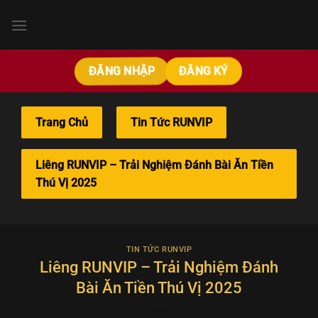
Bỏ
qua
nội
dung
ĐĂNG NHẬP
ĐĂNG KÝ
Trang Chủ
Tin Tức RUNVIP
Liêng RUNVIP – Trải Nghiệm Đánh Bài Ăn Tiền
Thú Vị 2025
TIN TỨC RUNVIP
Liêng RUNVIP – Trải Nghiệm Đánh
Bài Ăn Tiền Thú Vị 2025