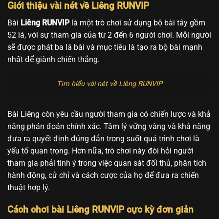
Giới thiệu vài nét về Liêng RUNVIP
Bài
Liêng RUNVIP
là một trò chơi sử dụng bộ bài tây gồm
52 lá, với sự tham gia của từ 2 đến 6 người chơi. Mỗi người
sẽ được phát ba lá bài và mục tiêu là tạo ra bộ bài mạnh
nhất để giành chiến thắng.
Tìm hiểu vài nét về Liêng RUNVIP
Bài Liêng còn yêu cầu người tham gia có chiến lược và khả
năng phán đoán chính xác. Tâm lý vững vàng và khả năng
đưa ra quyết định đúng đắn trong suốt quá trình chơi là
yếu tố quan trọng. Hơn nữa, trò chơi này đòi hỏi người
tham gia phải tinh ý trong việc quan sát đối thủ, phân tích
hành động, cử chỉ và cách cược của họ để đưa ra chiến
thuật hợp lý.
Cách chơi bài Liêng RUNVIP cực kỳ đơn giản