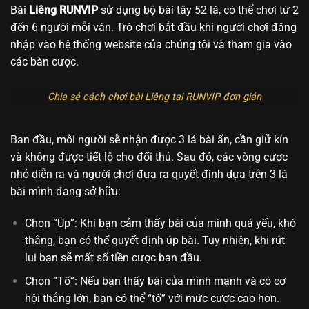
Bài
Liêng RUNVIP
sử dụng bộ bài tây 52 lá, có thể chơi từ 2
đến 6 người mỗi ván. Trò chơi bắt đầu khi người chơi đăng
nhập vào hệ thống website của chúng tôi và tham gia vào
các bàn cược.
Chia sẻ cách chơi bài Liêng tại RUNVIP đơn giản
Ban đầu, mỗi người sẽ nhận được 3 lá bài ẩn, cần giữ kín
và không được tiết lộ cho đối thủ. Sau đó, các vòng cược
nhỏ diễn ra và người chơi đưa ra quyết định dựa trên 3 lá
bài mình đang sở hữu:
Chọn “Úp”: Khi bạn cảm thấy bài của mình quá yếu, khó
thắng, bạn có thể quyết định úp bài. Tuy nhiên, khi rút
lui bạn sẽ mất số tiền cược ban đầu.
Chọn “Tố”: Nếu bạn thấy bài của mình mạnh và có cơ
hội thắng lớn, bạn có thể “tố” với mức cược cao hơn.