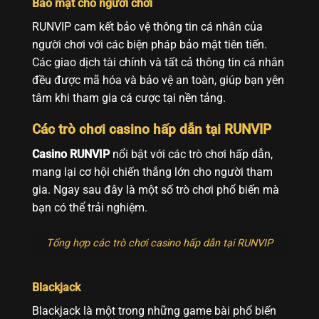
Bảo mật cho người chơi
RUNVIP cam kết bảo vệ thông tin cá nhân của
người chơi với các biện pháp bảo mật tiên tiến.
Các giao dịch tài chính và tất cả thông tin cá nhân
đều được mã hóa và bảo vệ an toàn, giúp bạn yên
tâm khi tham gia cá cược tại nền tảng.
Các trò chơi casino hấp dẫn tại RUNVIP
Casino RUNVIP
nổi bật với các trò chơi hấp dẫn,
mang lại cơ hội chiến thắng lớn cho người tham
gia. Ngay sau đây là một số trò chơi phổ biến mà
bạn có thể trải nghiệm.
Tổng hợp các trò chơi casino hấp dẫn tại RUNVIP
Blackjack
Blackjack là một trong những game bài phổ biến