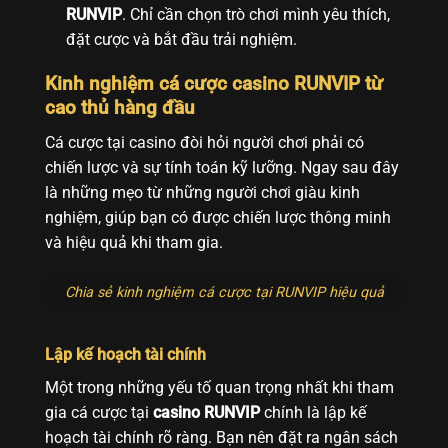
RUNVIP
. Chỉ cần chọn trò chơi mình yêu thích,
đặt cược và bắt đầu trải nghiệm.
Kinh nghiệm cá cược casino RUNVIP từ
cao thủ hàng đầu
Cá cược tại casino đòi hỏi người chơi phải có
chiến lược và sự tính toán kỹ lưỡng. Ngay sau đây
là những mẹo từ những người chơi giàu kinh
nghiệm, giúp bạn có được chiến lược thông minh
và hiệu quả khi tham gia.
Chia sẻ kinh nghiệm cá cược tại RUNVIP hiệu quả
Lập kế hoạch tài chính
Một trong những yếu tố quan trọng nhất khi tham
gia cá cược tại
casino RUNVIP
chính là lập kế
hoạch tài chính rõ ràng. Bạn nên đặt ra ngân sách