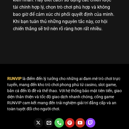
tài chính hợp lý, chọn trò chơi phù hợp và không
bao giờ để cảm xúc chi phối quyết định của mình.
Khi bạn tuân thủ những nguyên tắc này, cơ hội
chiến thắng sẽ trở nên rõ ràng hơn rất nhiều.
RUNVIP
là điểm đến lý tưởng cho những ai đam mê trò chơi trực
tuyến, mang đến kho trò chơi phong phú từ casino, slot game,
bắn cá đến lô đề và thể thao. Với hệ thống bảo mật tiên tiến, giao
diện thân thiện và tốc độ giao dịch nhanh chóng, cổng game
RUNVIP cam kết mang đến trải nghiệm giải trí đẳng cấp và an
toàn tuyệt đối cho người chơi.