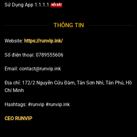
Sử Dụng App 1.1.1.1
THÔNG TIN
Website:
https://runvip.ink/
Số điện thoại: 0789555606
Email:
contact@runvip.ink
Địa chỉ: 172/2 Nguyễn Cửu Đàm, Tân Sơn Nhì, Tân Phú, Hồ
Chí Minh
Hashtags: #runvip #runvip.ink
CEO RUNVIP