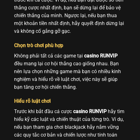
thắng cược nhất định, bạn sẽ dừng lại để bảo vệ
chiến thắng của mình. Ngược lại, nếu bạn thua
một khoản tiền nhất định, hãy quyết định dừng lại
và không cố gắng gỡ gạc.
Chọn trò chơi phù hợp
Không phải tất cả các game tại
casino RUNVIP
đều mang lại cơ hội thắng cao giống nhau. Bạn
nên lựa chọn những game mà bạn có nhiều kinh
nghiệm và hiểu rõ về luật chơi, việc này sẽ giúp
bạn tăng cơ hội chiến thắng.
Hiểu rõ luật chơi
Trước khi bắt đầu cá cược
casino RUNVIP
hãy tìm
hiểu kỹ các luật và chiến thuật của từng trò. Ví dụ,
nếu bạn tham gia chơi blackjack hãy nắm vững
các quy tắc cơ bản và chiến lược như tính toán